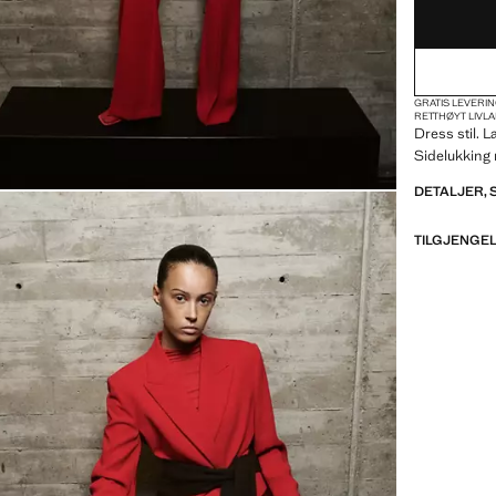
GRATIS LEVERIN
RETT
HØYT LIV
L
Dress stil. 
Sidelukking 
DETALJER,
TILGJENGEL