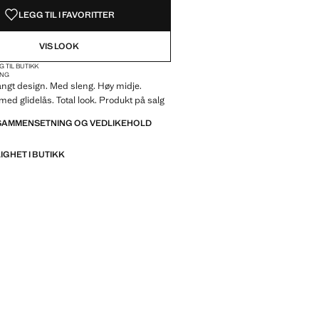
LEGG TIL I FAVORITTER
VIS LOOK
G TIL BUTIKK
ANG
Langt design. Med sleng. Høy midje.
med glidelås. Total look. Produkt på salg
 SAMMENSETNING OG VEDLIKEHOLD
IGHET I BUTIKK