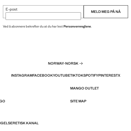
E-post
MELD MEG PÅ NÅ
Ved å abonnere bekrefter du at du har lest
Personvernreglene
.
NORWAY
·
NORSK
INSTAGRAM
FACEBOOK
YOUTUBE
TIKTOK
SPOTIFY
PINTEREST
X
MANGO OUTLET
NGO
SITE MAP
NGELSER
ETISK KANAL