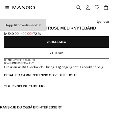
Velg en farge
Lys rosa
Hopp til hovedinnholdet
BRASILIANSK BIKINITRUSE MED KNYTEBÅND
kr 349,00
kr 99,00
−72 %
Første pris strøket [kr 349,00 ]
Gjeldende pris [kr 99,00 ]
VARSLE MEG
VIS LOOK
GRATIS LEVERING TIL BUTIKK
BRASILIANSK
NORMALT LIV
Brasiliansk stil. Sidebåndslukking. Tilgjengelig sett. Produkt på salg
DETALJER, SAMMENSETNING OG VEDLIKEHOLD
TILGJENGELIGHET I BUTIKK
KANSKJE DU OGSÅ ER INTERESSERT I