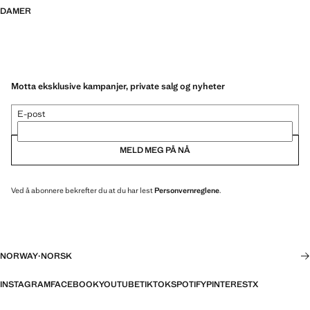
DAMER
Motta eksklusive kampanjer, private salg og nyheter
E-post
MELD MEG PÅ NÅ
Ved å abonnere bekrefter du at du har lest
Personvernreglene
.
NORWAY
·
NORSK
INSTAGRAM
FACEBOOK
YOUTUBE
TIKTOK
SPOTIFY
PINTEREST
X