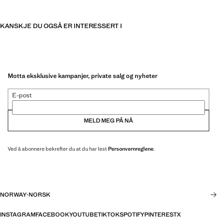
KANSKJE DU OGSÅ ER INTERESSERT I
Motta eksklusive kampanjer, private salg og nyheter
E-post
MELD MEG PÅ NÅ
Ved å abonnere bekrefter du at du har lest
Personvernreglene
.
NORWAY
·
NORSK
INSTAGRAM
FACEBOOK
YOUTUBE
TIKTOK
SPOTIFY
PINTEREST
X