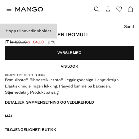
Velg en farge
Sand
Hopp til hovedinnholdet
LEGGINGS MED RIBBER I BOMULL
kr 129,00
kr 104,00
−19 %
Første pris strøket [kr 129,00 ]
Gjeldende pris [kr 104,00 ]
VARSLE MEG
VIS LOOK
GRATIS LEVERING TIL BUTIKK
Bomullsstoff. Ribbestrikket stoff. Leggingsdesign. Langt design.
Elastisk midje. Ingen lukking. Påsydd lomme på baksiden.
Stjernedetalj. Produkt på salg
DETALJER, SAMMENSETNING OG VEDLIKEHOLD
MÅL
TILGJENGELIGHET I BUTIKK