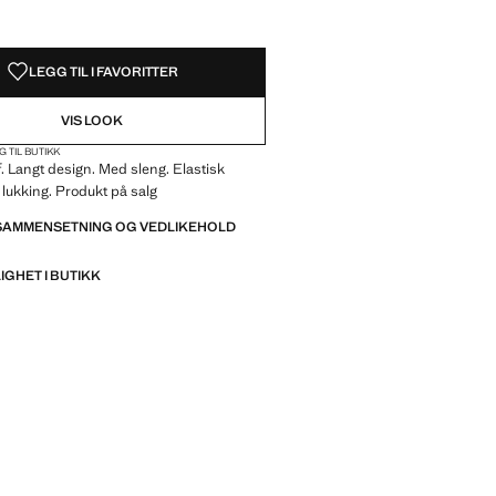
LEGG TIL I FAVORITTER
VIS LOOK
G TIL BUTIKK
f. Langt design. Med sleng. Elastisk
 lukking. Produkt på salg
 SAMMENSETNING OG VEDLIKEHOLD
IGHET I BUTIKK