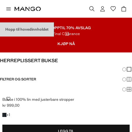
SALG
OPPTIL 70% AVSLAG
Hopp til hovedinnholdet
Final Clearance
KJØP NÅ
HERREPLISSERT BUKSE
Endri
Vis
FILTRER OG SORTER
Vis
Vis
BUKSE I 100% LIN MED JUSTERBARE STROPPER
Bukse i 100% lin med justerbare stropper
kr 999,00
Gjeldende pris [kr 999,00 ]
+1 farge
+
1
LEGG TIL