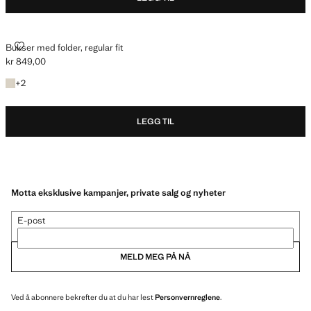
BUKSER MED FOLDER, REGULAR FIT
Bukser med folder, regular fit
kr 849,00
Gjeldende pris [kr 849,00 ]
+2 farger
+
2
LEGG TIL
Motta eksklusive kampanjer, private salg og nyheter
E-post
MELD MEG PÅ NÅ
Ved å abonnere bekrefter du at du har lest
Personvernreglene
.