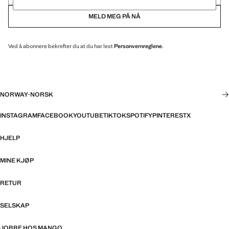
MELD MEG PÅ NÅ
Ved å abonnere bekrefter du at du har lest
Personvernreglene
.
NORWAY
·
NORSK
INSTAGRAM
FACEBOOK
YOUTUBE
TIKTOK
SPOTIFY
PINTEREST
X
HJELP
MINE KJØP
RETUR
SELSKAP
JOBBE HOS MANGO