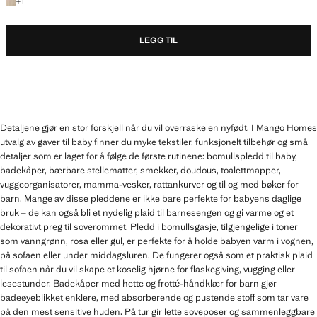
+1 farge
+
1
LEGG TIL
Detaljene gjør en stor forskjell når du vil overraske en nyfødt. I Mango Homes
utvalg av gaver til baby finner du myke tekstiler, funksjonelt tilbehør og små
detaljer som er laget for å følge de første rutinene: bomullspledd til baby,
badekåper, bærbare stellematter, smekker, doudous, toalettmapper,
vuggeorganisatorer, mamma-vesker, rattankurver og til og med bøker for
barn. Mange av disse pleddene er ikke bare perfekte for babyens daglige
bruk – de kan også bli et nydelig plaid til barnesengen og gi varme og et
dekorativt preg til soverommet. Pledd i bomullsgasje, tilgjengelige i toner
som vanngrønn, rosa eller gul, er perfekte for å holde babyen varm i vognen,
på sofaen eller under middagsluren. De fungerer også som et praktisk plaid
til sofaen når du vil skape et koselig hjørne for flaskegiving, vugging eller
lesestunder. Badekåper med hette og frotté-håndklær for barn gjør
badeøyeblikket enklere, med absorberende og pustende stoff som tar vare
på den mest sensitive huden. På tur gir lette soveposer og sammenleggbare