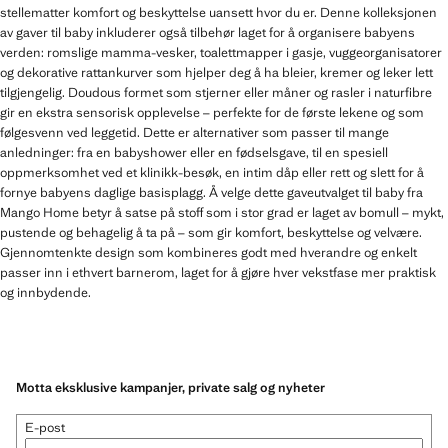
stellematter komfort og beskyttelse uansett hvor du er. Denne kolleksjonen
av gaver til baby inkluderer også tilbehør laget for å organisere babyens
verden: romslige mamma-vesker, toalettmapper i gasje, vuggeorganisatorer
og dekorative rattankurver som hjelper deg å ha bleier, kremer og leker lett
tilgjengelig. Doudous formet som stjerner eller måner og rasler i naturfibre
gir en ekstra sensorisk opplevelse – perfekte for de første lekene og som
følgesvenn ved leggetid. Dette er alternativer som passer til mange
anledninger: fra en babyshower eller en fødselsgave, til en spesiell
oppmerksomhet ved et klinikk-besøk, en intim dåp eller rett og slett for å
fornye babyens daglige basisplagg. Å velge dette gaveutvalget til baby fra
Mango Home betyr å satse på stoff som i stor grad er laget av bomull – mykt,
pustende og behagelig å ta på – som gir komfort, beskyttelse og velvære.
Gjennomtenkte design som kombineres godt med hverandre og enkelt
passer inn i ethvert barnerom, laget for å gjøre hver vekstfase mer praktisk
og innbydende.
Motta eksklusive kampanjer, private salg og nyheter
E-post