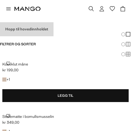
BABYGAVER
Hopp til hovedinnholdet
Endri
Vis
FILTRER OG SORTER
Vis
Vis
KOSEKLUT MÅNE
Koseklut måne
kr 199,00
Gjeldende pris [kr 199,00 ]
+1 farge
+
1
LEGG TIL
STELLEMATTE I BOMULLSMUSSELIN
Stellematte i bomullsmusselin
kr 349,00
Gjeldende pris [kr 349,00 ]