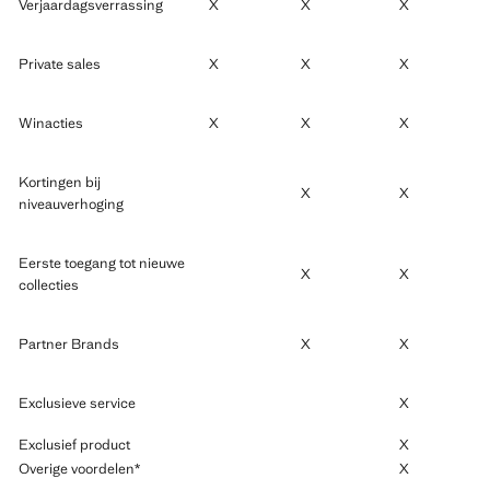
Verjaardagsverrassing
X
X
X
Private sales
X
X
X
Winacties
X
X
X
Kortingen bij
X
X
niveauverhoging
Eerste toegang tot nieuwe
X
X
collecties
Partner Brands
X
X
Exclusieve service
X
Exclusief product
X
Overige voordelen*
X