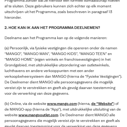
Programma zonder dat ze hiervoor een formeel lidmaatschap hoeven
af te sluiten. Deze gebruikers kunnen zich echter op elk moment
uitschrijven uit het Programma, zoals beschreven in paragraaf 13
hieronder.
2. HOE KAN IK AAN HET PROGRAMMA DEELNEMEN?
Deelname aan het Programma kan op de volgende manieren:
(a) Persoonlijk, via fysieke vestigingen die opereren onder de namen
“MANGO”, “MANGO MAN”, “MANGO KIDS”, “MANGO TEEN” en
“MANGO HOME” (eigen winkels en franchisevestigingen) in het
Grondgebied, met uitdrukkelijke uitzondering van outletwinkels,
luchthavens en andere verkooppunten met een ander
verkoopbeheersysteem dan MANGO (hierna de “Fysieke Vestigingen”).
De Deelnemer dient MANGO alle persoonsgegevens die mogelijk
vereist zijn te verstrekken en geeft als gevolg daarvan toestemming
voor de verwerking van deze gegevens.
(b) Online, via de website
www.mango.com
(hierna,
de “Website”
) of
de MANGO-app (hierna de “App”), met uitdrukkelijke uitsluiting van de
website
www.mangooutlet.com
. De Deelnemer dient MANGO alle
persoonsgegevens die mogelijk vereist zijn te verstrekken en geeft als
gevolg daarvan toestemming voor de verwerking van deze gegevens.