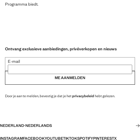
Programma biedt.
Ontvang exclusieve aanbiedingen, privéverkopen en nieuws
E-mail
ME AANMELDEN
Door je aan te melden, bevestig je dat je het
privacybeleid
hebt gelezen.
NEDERLAND
·
NEDERLANDS
INSTAGRAM
FACEBOOK
YOUTUBE
TIKTOK
SPOTIFY
PINTEREST
X