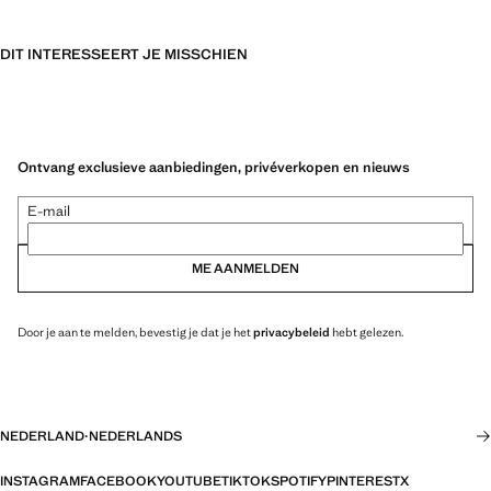
DIT INTERESSEERT JE MISSCHIEN
Ontvang exclusieve aanbiedingen, privéverkopen en nieuws
E-mail
ME AANMELDEN
Door je aan te melden, bevestig je dat je het
privacybeleid
hebt gelezen.
NEDERLAND
·
NEDERLANDS
INSTAGRAM
FACEBOOK
YOUTUBE
TIKTOK
SPOTIFY
PINTEREST
X