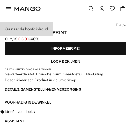
Kies een kleur
Blauw
Ga naar de hoofdinhoud
ETUI MET ETNISCHE PRINT
€ 12,99
€ 6,99
-46%
Oorspronkelijke prijs doorgehaald [€ 12,99 ]
Huidige prijs [€ 6,99 ]
INFORMEER ME!
LOOK BEKIJKEN
GRATIS VERZENDING NAAR WINKEL
Gewatteerde stof. Etnische print. Kwastdetail. Ritssluiting.
Beschikbaar set. Product in de uitverkoop
DETAILS, SAMENSTELLING EN VERZORGING
VOORRADIG IN DE WINKEL
Vraag om outfitideeën, kledingstukken en trends
Ideeën voor looks
ASSISTANT