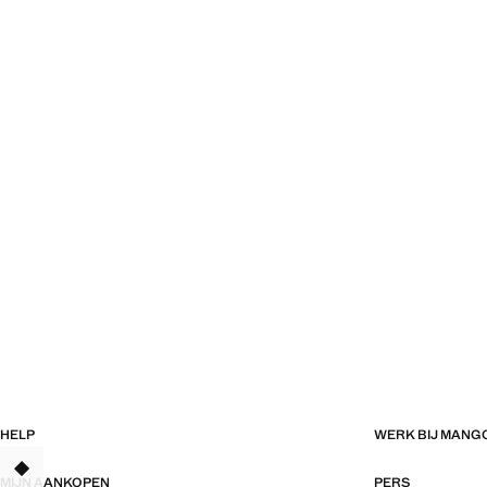
HELP
WERK BIJ MANG
TANT
MIJN AANKOPEN
PERS