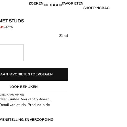
ZOEKEN
FAVORIETEN
INLOGGEN
SHOPPINGBAG
MET STUDS
,99
-13%
jke prijs doorgehaald [€ 14,99 ]
 [€ 12,99 ]
ur
Zand
!
EDEN!
AAN FAVORIETEN TOEVOEGEN
LOOK BEKIJKEN
DING NAAR WINKEL
leer. Suède. Vierkant ontwerp.
 Detail van studs. Product in de
AMENSTELLING EN VERZORGING