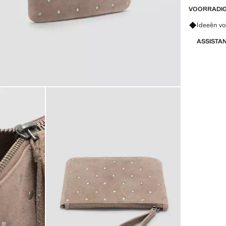
VOORRADIG 
Vraag om 
Ideeën vo
ASSISTA