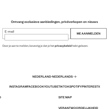
Ontvang exclusieve aanbiedingen, privéverkopen en nieuws
E-mail
ME AANMELDEN
Door je aan te melden, bevestig je dat je het
privacybeleid
hebt gelezen.
NEDERLAND
·
NEDERLANDS
INSTAGRAM
FACEBOOK
YOUTUBE
TIKTOK
SPOTIFY
PINTEREST
X
O
SITE MAP
VERANTWOORDELIJKHEID