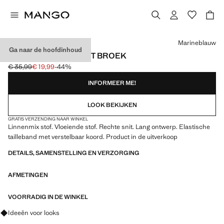
Kies een kleur
Marineblauw
Ga naar de hoofdinhoud
LINNEN STRAIGHT-FIT BROEK
€ 35,99
€ 19,99
-44%
Oorspronkelijke prijs doorgehaald [€ 35,99 ]
Huidige prijs [€ 19,99 ]
INFORMEER ME!
LOOK BEKIJKEN
GRATIS VERZENDING NAAR WINKEL
Linnenmix stof. Vloeiende stof. Rechte snit. Lang ontwerp. Elastische
tailleband met verstelbaar koord. Product in de uitverkoop
DETAILS, SAMENSTELLING EN VERZORGING
AFMETINGEN
VOORRADIG IN DE WINKEL
Vraag om outfitideeën, kledingstukken en trends
Ideeën voor looks