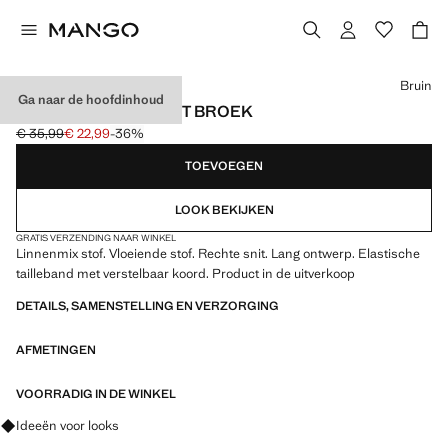
Kies een kleur
Bruin
Ga naar de hoofdinhoud
LINNEN STRAIGHT-FIT BROEK
€ 35,99
€ 22,99
-36%
Oorspronkelijke prijs doorgehaald [€ 35,99 ]
Huidige prijs [€ 22,99 ]
TOEVOEGEN
LOOK BEKIJKEN
GRATIS VERZENDING NAAR WINKEL
Linnenmix stof. Vloeiende stof. Rechte snit. Lang ontwerp. Elastische
tailleband met verstelbaar koord. Product in de uitverkoop
DETAILS, SAMENSTELLING EN VERZORGING
AFMETINGEN
VOORRADIG IN DE WINKEL
Vraag om outfitideeën, kledingstukken en trends
Ideeën voor looks