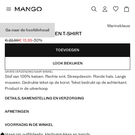
Kies een kleur
Marineblauw
Ga naar de hoofdinhoud
GESTREEPT KATOENEN T-SHIRT
€ 22,99
€ 15,99
-30%
Oorspronkelijke prijs doorgehaald [€ 22,99 ]
Huidige prijs [€ 15,99 ]
TOEVOEGEN
LOOK BEKIJKEN
GRATIS VERZENDING NAAR WINKEL
Stof van 100% katoen. Rechte snit. Streepdessin. Ronde hals. Lange
mouwen. Gedrukte tekst op de borst. Tekst bedrukt op de achterkant.
Product in de uitverkoop
DETAILS, SAMENSTELLING EN VERZORGING
AFMETINGEN
VOORRADIG IN DE WINKEL
Vraag om outfitideeën, kledingstukken en trends