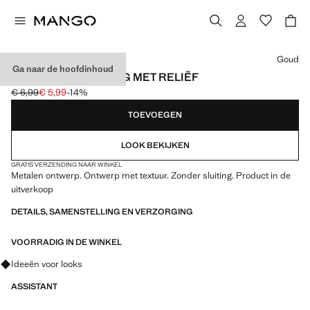
Kies een kleur
Goud
Ga naar de hoofdinhoud
RONDVORMIGE RING MET RELIËF
€ 6,99
€ 5,99
-14%
Oorspronkelijke prijs doorgehaald [€ 6,99 ]
Huidige prijs [€ 5,99 ]
TOEVOEGEN
LOOK BEKIJKEN
GRATIS VERZENDING NAAR WINKEL
Metalen ontwerp. Ontwerp met textuur. Zonder sluiting. Product in de
uitverkoop
DETAILS, SAMENSTELLING EN VERZORGING
VOORRADIG IN DE WINKEL
Vraag om outfitideeën, kledingstukken en trends
Ideeën voor looks
ASSISTANT