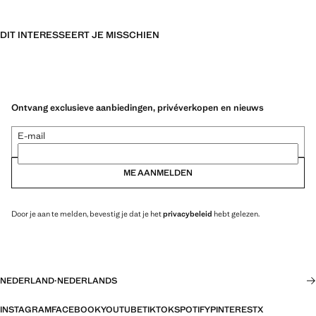
DIT INTERESSEERT JE MISSCHIEN
Ontvang exclusieve aanbiedingen, privéverkopen en nieuws
E-mail
ME AANMELDEN
Door je aan te melden, bevestig je dat je het
privacybeleid
hebt gelezen.
NEDERLAND
·
NEDERLANDS
INSTAGRAM
FACEBOOK
YOUTUBE
TIKTOK
SPOTIFY
PINTEREST
X