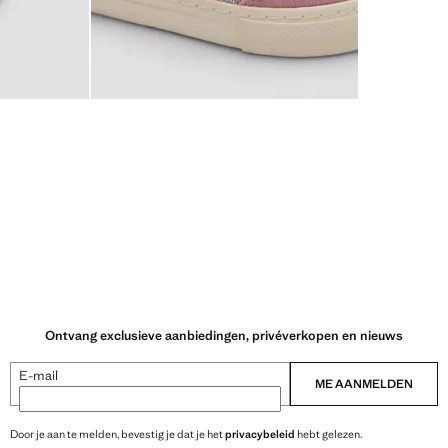
Ontvang exclusieve aanbiedingen, privéverkopen en nieuws
E-mail
ME AANMELDEN
Door je aan te melden, bevestig je dat je het
privacybeleid
hebt gelezen.