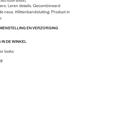
DING NAAR WINKEL
tters. Leren details. Gecombineerd
e neus. Klittenbandsluiting. Product in
p
AMENSTELLING EN VERZORGING
IN DE WINKEL
outfitideeën, kledingstukken en trends
or looks
NT