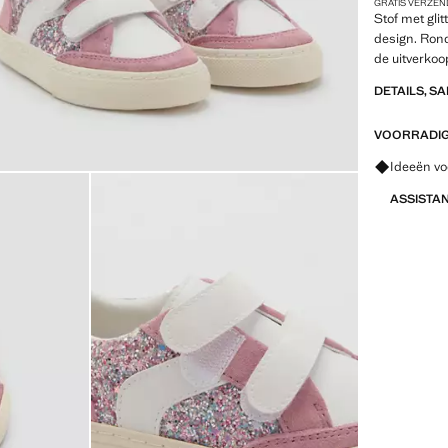
GRATIS VERZEN
Stof met gli
design. Rond
de uitverkoo
DETAILS, S
VOORRADIG 
Vraag om 
Ideeën vo
ASSISTA