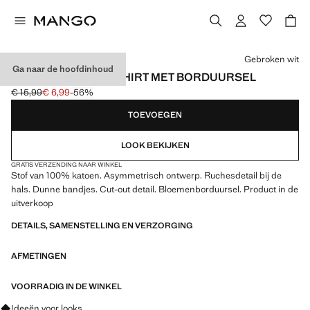
Kies een kleur
Gebroken wit
Ga naar de hoofdinhoud
ASYMMETRISCH T-SHIRT MET BORDUURSEL
€ 15,99
€ 6,99
-56%
Oorspronkelijke prijs doorgehaald [€ 15,99 ]
Huidige prijs [€ 6,99 ]
TOEVOEGEN
LOOK BEKIJKEN
GRATIS VERZENDING NAAR WINKEL
Stof van 100% katoen. Asymmetrisch ontwerp. Ruchesdetail bij de
hals. Dunne bandjes. Cut-out detail. Bloemenborduursel. Product in de
uitverkoop
DETAILS, SAMENSTELLING EN VERZORGING
AFMETINGEN
VOORRADIG IN DE WINKEL
Vraag om outfitideeën, kledingstukken en trends
Ideeën voor looks