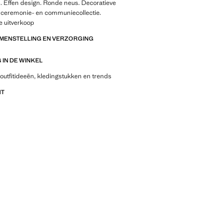
. Effen design. Ronde neus. Decoratieve
-, ceremonie- en communiecollectie.
e uitverkoop
AMENSTELLING EN VERZORGING
IN DE WINKEL
outfitideeën, kledingstukken en trends
NT