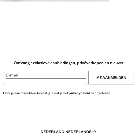
Ontvang exclusieve aanbiedingen, privéverkopen en nieuws
E-mail
ME AANMELDEN
Door je aan te melden, bevestig je dat je het
privacybeleid
hebt gelezen.
NEDERLAND
·
NEDERLANDS