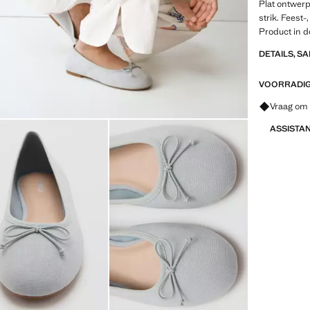
Plat ontwerp
strik. Feest
Product in d
DETAILS, S
VOORRADIG 
Vraag om 
ASSISTA