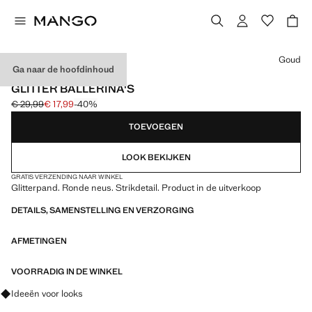
Kies een kleur
Goud
Ga naar de hoofdinhoud
EVENTS
GLITTER BALLERINA'S
€ 29,99
€ 17,99
-40%
Oorspronkelijke prijs doorgehaald [€ 29,99 ]
Huidige prijs [€ 17,99 ]
TOEVOEGEN
LOOK BEKIJKEN
GRATIS VERZENDING NAAR WINKEL
Glitterpand. Ronde neus. Strikdetail. Product in de uitverkoop
DETAILS, SAMENSTELLING EN VERZORGING
AFMETINGEN
VOORRADIG IN DE WINKEL
Vraag om outfitideeën, kledingstukken en trends
Ideeën voor looks