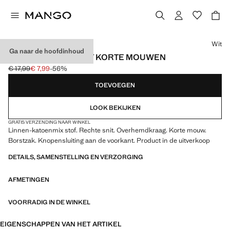
Kies een kleur
Wit
Ga naar de hoofdinhoud
LINNEN BLOUSE MET KORTE MOUWEN
€ 17,99
€ 7,99
-56%
Oorspronkelijke prijs doorgehaald [€ 17,99 ]
Huidige prijs [€ 7,99 ]
TOEVOEGEN
LOOK BEKIJKEN
GRATIS VERZENDING NAAR WINKEL
Linnen-katoenmix stof. Rechte snit. Overhemdkraag. Korte mouw.
Borstzak. Knopensluiting aan de voorkant. Product in de uitverkoop
DETAILS, SAMENSTELLING EN VERZORGING
AFMETINGEN
VOORRADIG IN DE WINKEL
EIGENSCHAPPEN VAN HET ARTIKEL