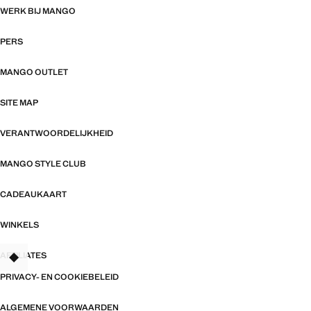
WERK BIJ MANGO
PERS
MANGO OUTLET
SITE MAP
VERANTWOORDELIJKHEID
MANGO STYLE CLUB
CADEAUKAART
WINKELS
AFFILIATES
TANT
PRIVACY- EN COOKIEBELEID
ALGEMENE VOORWAARDEN