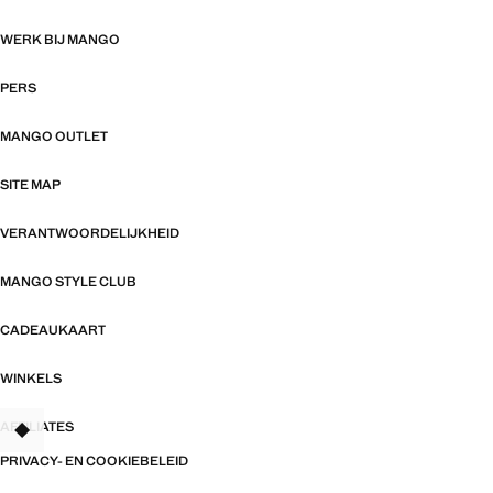
WERK BIJ MANGO
PERS
MANGO OUTLET
SITE MAP
VERANTWOORDELIJKHEID
MANGO STYLE CLUB
CADEAUKAART
WINKELS
AFFILIATES
TANT
PRIVACY- EN COOKIEBELEID