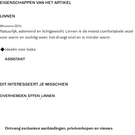
EIGENSCHAPPEN VAN HET ARTIKEL
LINNEN
Minstens 50%
Natuurlijk, ademend en lichtgewicht. Linnen is de meest comfortabele vezel
voor warm en vochtig weer; het droogt snel en is minder warm.
Vraag om outfitideeën, kledingstukken en trends
Ideeën voor looks
ASSISTANT
DIT INTERESSEERT JE MISSCHIEN
OVERHEMDEN
EFFEN
LINNEN
Ontvang exclusieve aanbiedingen, privéverkopen en nieuws