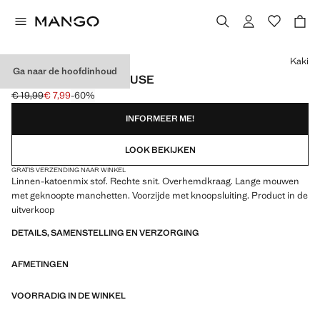
Kies een kleur
Kaki
Ga naar de hoofdinhoud
RECHTE LINNEN BLOUSE
€ 19,99
€ 7,99
-60%
Oorspronkelijke prijs doorgehaald [€ 19,99 ]
Huidige prijs [€ 7,99 ]
INFORMEER ME!
LOOK BEKIJKEN
GRATIS VERZENDING NAAR WINKEL
Linnen-katoenmix stof. Rechte snit. Overhemdkraag. Lange mouwen
met geknoopte manchetten. Voorzijde met knoopsluiting. Product in de
uitverkoop
DETAILS, SAMENSTELLING EN VERZORGING
AFMETINGEN
VOORRADIG IN DE WINKEL