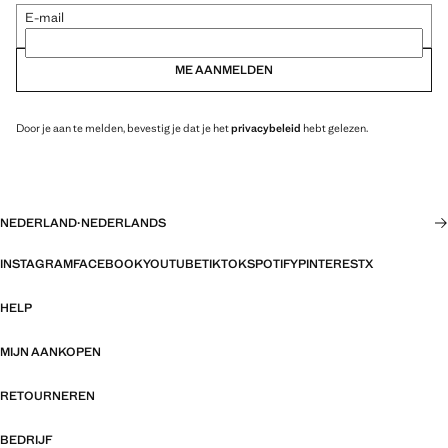
E-mail
ME AANMELDEN
Door je aan te melden, bevestig je dat je het
privacybeleid
hebt gelezen.
NEDERLAND
·
NEDERLANDS
INSTAGRAM
FACEBOOK
YOUTUBE
TIKTOK
SPOTIFY
PINTEREST
X
HELP
MIJN AANKOPEN
RETOURNEREN
BEDRIJF