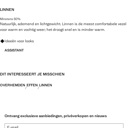
LINNEN
Minstens 50%
Natuurlijk, ademend en lichtgewicht. Linnen is de meest comfortabele vezel
voor warm en vochtig weer; het droogt snel en is minder warm.
Vraag om outfitideeën, kledingstukken en trends
Ideeën voor looks
ASSISTANT
DIT INTERESSEERT JE MISSCHIEN
OVERHEMDEN
EFFEN
LINNEN
Ontvang exclusieve aanbiedingen, privéverkopen en nieuws
E-mail