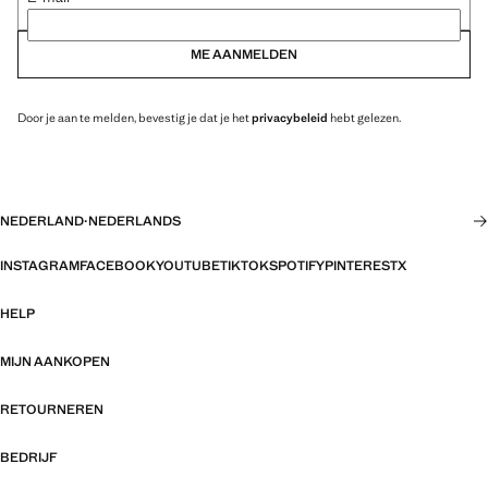
ME AANMELDEN
Door je aan te melden, bevestig je dat je het
privacybeleid
hebt gelezen.
NEDERLAND
·
NEDERLANDS
INSTAGRAM
FACEBOOK
YOUTUBE
TIKTOK
SPOTIFY
PINTEREST
X
HELP
MIJN AANKOPEN
RETOURNEREN
BEDRIJF