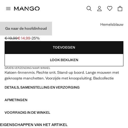
Kies een kleur
Hemelsblauw
Ga naar de hoofdinhoud
LINNEN OVERHEMD
€ 19,99
€ 14,99
-25%
Oorspronkelijke prijs doorgehaald [€ 19,99 ]
Huidige prijs [€ 14,99 ]
TOEVOEGEN
LOOK BEKIJKEN
GRATIS VERZENDING NAAR WINKEL
Katoen-linnenmix. Rechte snit. Stand-up boord. Lange mouwen met
geknoopte manchetten. Voorzijde met knoopsluiting. Badcollectie
DETAILS, SAMENSTELLING EN VERZORGING
AFMETINGEN
VOORRADIG IN DE WINKEL
EIGENSCHAPPEN VAN HET ARTIKEL