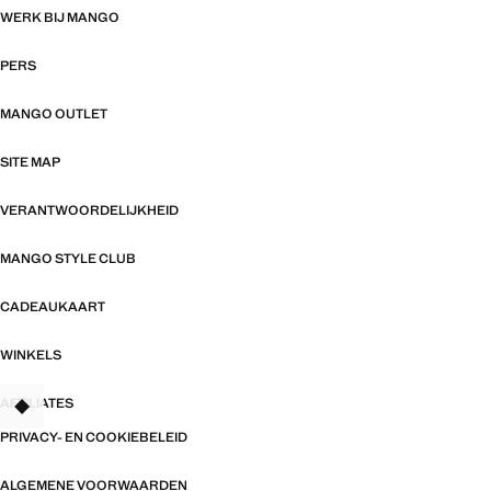
WERK BIJ MANGO
PERS
MANGO OUTLET
SITE MAP
VERANTWOORDELIJKHEID
MANGO STYLE CLUB
CADEAUKAART
WINKELS
AFFILIATES
TANT
PRIVACY- EN COOKIEBELEID
ALGEMENE VOORWAARDEN