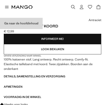
Kies een kleur
Antraciet
Ga naar de hoofdinhoud
JOGGERBROEK MET KOORD
€ 12,99
Huidige prijs [€ 12,99 ]
INFORMEER ME!
LOOK BEKIJKEN
GRATIS VERZENDING NAAR WINKEL
100% katoenen stof. Lang ontwerp. Recht ontwerp. Comfy-fit.
Elastische tailleband met koord. Twee zijzakken. Boorden aan de
onderkant
DETAILS, SAMENSTELLING EN VERZORGING
AFMETINGEN
VOORRADIG IN DE WINKEL
Vraag om outfitideeën, kledingstukken en trends
Ideeën voor looks