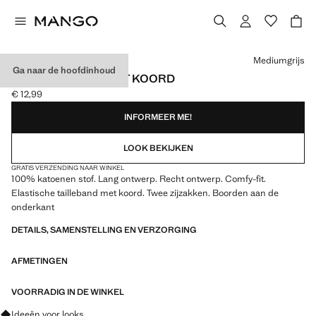
Kies een kleur
Mediumgrijs
Ga naar de hoofdinhoud
JOGGERBROEK MET KOORD
€ 12,99
Huidige prijs [€ 12,99 ]
INFORMEER ME!
LOOK BEKIJKEN
GRATIS VERZENDING NAAR WINKEL
100% katoenen stof. Lang ontwerp. Recht ontwerp. Comfy-fit.
Elastische tailleband met koord. Twee zijzakken. Boorden aan de
onderkant
DETAILS, SAMENSTELLING EN VERZORGING
AFMETINGEN
VOORRADIG IN DE WINKEL
Vraag om outfitideeën, kledingstukken en trends
Ideeën voor looks