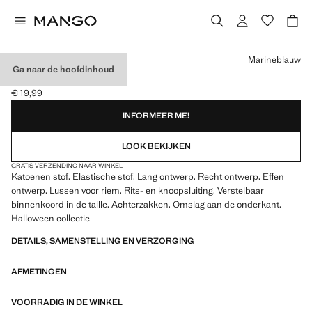
Kies een kleur
Marineblauw
Ga naar de hoofdinhoud
EFFEN CHINO
€ 19,99
Huidige prijs [€ 19,99 ]
INFORMEER ME!
LOOK BEKIJKEN
GRATIS VERZENDING NAAR WINKEL
Katoenen stof. Elastische stof. Lang ontwerp. Recht ontwerp. Effen
ontwerp. Lussen voor riem. Rits- en knoopsluiting. Verstelbaar
binnenkoord in de taille. Achterzakken. Omslag aan de onderkant.
Halloween collectie
DETAILS, SAMENSTELLING EN VERZORGING
AFMETINGEN
VOORRADIG IN DE WINKEL