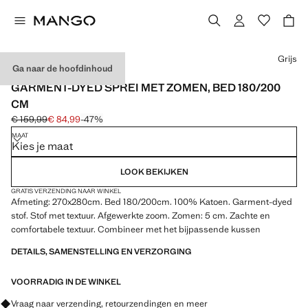
Kies een kleur
Grijs
Ga naar de hoofdinhoud
MADE IN PORTUGAL
GARMENT-DYED SPREI MET ZOMEN, BED 180/200
CM
€ 159,99
€ 84,99
-47%
Oorspronkelijke prijs doorgehaald [€ 159,99 ]
Huidige prijs [€ 84,99 ]
MAAT
Kies je maat
LOOK BEKIJKEN
GRATIS VERZENDING NAAR WINKEL
Afmeting: 270x280cm. Bed 180/200cm. 100% Katoen. Garment-dyed
stof. Stof met textuur. Afgewerkte zoom. Zomen: 5 cm. Zachte en
comfortabele textuur. Combineer met het bijpassende kussen
DETAILS, SAMENSTELLING EN VERZORGING
VOORRADIG IN DE WINKEL
Vraag naar verzending, retourzendingen en meer