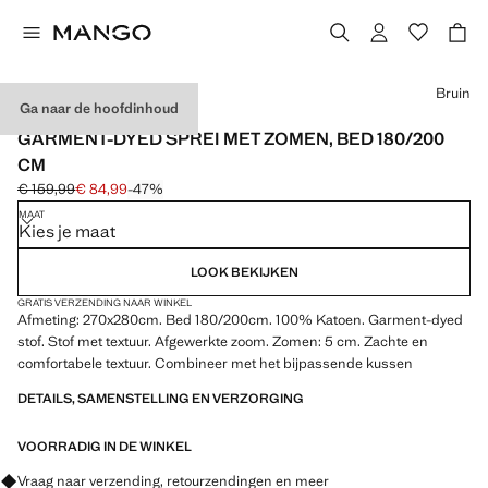
Kies een kleur
Bruin
Ga naar de hoofdinhoud
MADE IN PORTUGAL
GARMENT-DYED SPREI MET ZOMEN, BED 180/200
CM
€ 159,99
€ 84,99
-47%
Oorspronkelijke prijs doorgehaald [€ 159,99 ]
Huidige prijs [€ 84,99 ]
MAAT
Kies je maat
LOOK BEKIJKEN
GRATIS VERZENDING NAAR WINKEL
Afmeting: 270x280cm. Bed 180/200cm. 100% Katoen. Garment-dyed
stof. Stof met textuur. Afgewerkte zoom. Zomen: 5 cm. Zachte en
comfortabele textuur. Combineer met het bijpassende kussen
DETAILS, SAMENSTELLING EN VERZORGING
VOORRADIG IN DE WINKEL
Vraag naar verzending, retourzendingen en meer