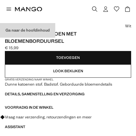
Kies een kleur
Wit
Ga naar de hoofdinhoud
SLABBETJE VAN KATOEN MET
BLOEMENBORDUURSEL
€ 15,99
Huidige prijs [€ 15,99 ]
TOEVOEGEN
LOOK BEKIJKEN
GRATIS VERZENDING NAAR WINKEL
Dunne katoenen stof. Badstof. Geborduurde bloemendetails
DETAILS, SAMENSTELLING EN VERZORGING
VOORRADIG IN DE WINKEL
Vraag naar verzending, retourzendingen en meer
ASSISTANT