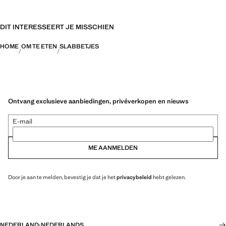
DIT INTERESSEERT JE MISSCHIEN
HOME
OM TE ETEN
SLABBETJES
Ontvang exclusieve aanbiedingen, privéverkopen en nieuws
E-mail
ME AANMELDEN
Door je aan te melden, bevestig je dat je het
privacybeleid
hebt gelezen.
NEDERLAND
·
NEDERLANDS