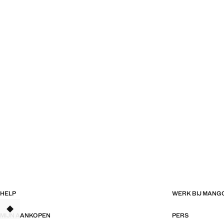
HELP
WERK BIJ MANG
TANT
MIJN AANKOPEN
PERS