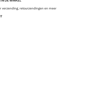
IN DE WINKEL
r verzending, retourzendingen en meer
NT