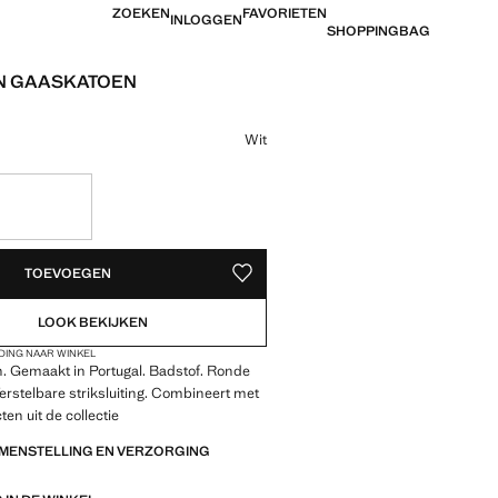
ZOEKEN
FAVORIETEN
INLOGGEN
SHOPPINGBAG
N GAASKATOEN
 [€ 12,99 ]
ur
Wit
EDEN!
TOEVOEGEN
OPSLAAN ALS FAVORIET
LOOK BEKIJKEN
DING NAAR WINKEL
. Gemaakt in Portugal. Badstof. Ronde
erstelbare striksluiting. Combineert met
en uit de collectie
AMENSTELLING EN VERZORGING