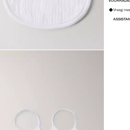
VOORRADIG 
Vraag naa
ASSISTA