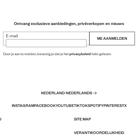
Ontvang exclusieve aanbiedingen, privéverkopen en nieuws
E-mail
ME AANMELDEN
Door je aan te melden, bevestig je dat je het
privacybeleid
hebt gelezen.
NEDERLAND
·
NEDERLANDS
INSTAGRAM
FACEBOOK
YOUTUBE
TIKTOK
SPOTIFY
PINTEREST
X
O
SITE MAP
VERANTWOORDELIJKHEID