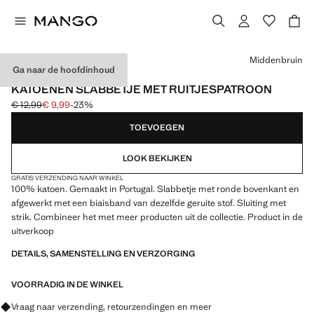
Kies een kleur
Middenbruin
Ga naar de hoofdinhoud
MADE IN PORTUGAL
KATOENEN SLABBETJE MET RUITJESPATROON
€ 12,99
€ 9,99
-23%
Oorspronkelijke prijs doorgehaald [€ 12,99 ]
Huidige prijs [€ 9,99 ]
TOEVOEGEN
LOOK BEKIJKEN
GRATIS VERZENDING NAAR WINKEL
100% katoen. Gemaakt in Portugal. Slabbetje met ronde bovenkant en
afgewerkt met een biaisband van dezelfde geruite stof. Sluiting met
strik. Combineer het met meer producten uit de collectie. Product in de
uitverkoop
DETAILS, SAMENSTELLING EN VERZORGING
VOORRADIG IN DE WINKEL
Vraag naar verzending, retourzendingen en meer