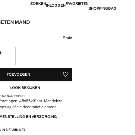
ZOEKEN
FAVORIETEN
INLOGGEN
SHOPPINGBAG
IETEN MAND
 [€ 45,99 ]
ur
Bruin
L
EDEN!
TOEVOEGEN
OPSLAAN ALS FAVORIET
LOOK BEKIJKEN
DING NAAR WINKEL
Afmetingen: 45x35x19cm. Met deksel.
 opslag of als decoratief element
AMENSTELLING EN VERZORGING
IN DE WINKEL