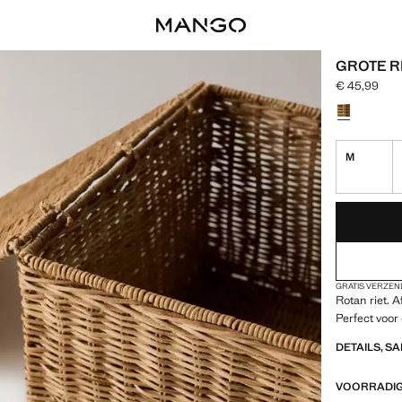
GROTE R
€ 45,99
Huidige prijs
Kies een kle
M
LAATSTE EENH
IK WIL HEM!
GRATIS VERZEN
Rotan riet. 
Perfect voor
DETAILS, S
VOORRADIG 