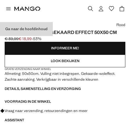
Kies een kleur
Rood
Ga naar de hoofdinhoud
KUSSENHOES MET GEKAARD EFFECT 50X50 CM
€ 39,99
€ 18,99
-53%
Oorspronkelijke prijs doorgehaald [€ 39,99 ]
Huidige prijs [€ 18,99 ]
INFORMEER ME!
LOOK BEKIJKEN
GRATIS VERZENDING NAAR WINKEL
Afmeting: 50x50cm. Vulling niet inbegrepen. Gekaarde-woleffect.
Zachte aanraking. Verkrijgbaar in verschillende kleuren
DETAILS, SAMENSTELLING EN VERZORGING
VOORRADIG IN DE WINKEL
Vraag naar verzending, retourzendingen en meer
ASSISTANT