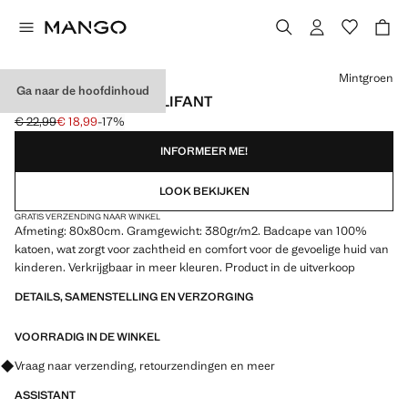
Kies een kleur
Mintgroen
Ga naar de hoofdinhoud
KINDERBADCAPE OLIFANT
€ 22,99
€ 18,99
-17%
Oorspronkelijke prijs doorgehaald [€ 22,99 ]
Huidige prijs [€ 18,99 ]
INFORMEER ME!
LOOK BEKIJKEN
GRATIS VERZENDING NAAR WINKEL
Afmeting: 80x80cm. Gramgewicht: 380gr/m2. Badcape van 100%
katoen, wat zorgt voor zachtheid en comfort voor de gevoelige huid van
kinderen. Verkrijgbaar in meer kleuren. Product in de uitverkoop
DETAILS, SAMENSTELLING EN VERZORGING
VOORRADIG IN DE WINKEL
Vraag naar verzending, retourzendingen en meer
ASSISTANT