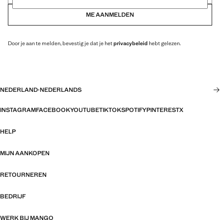
ME AANMELDEN
Door je aan te melden, bevestig je dat je het
privacybeleid
hebt gelezen.
NEDERLAND
·
NEDERLANDS
INSTAGRAM
FACEBOOK
YOUTUBE
TIKTOK
SPOTIFY
PINTEREST
X
HELP
MIJN AANKOPEN
RETOURNEREN
BEDRIJF
WERK BIJ MANGO