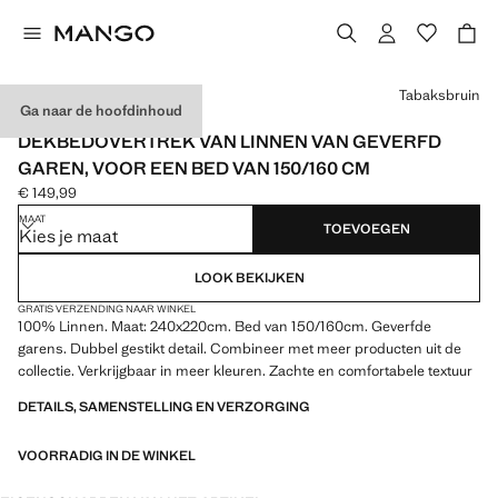
Kies een kleur
Tabaksbruin
Ga naar de hoofdinhoud
MADE IN PORTUGAL
DEKBEDOVERTREK VAN LINNEN VAN GEVERFD
GAREN, VOOR EEN BED VAN 150/160 CM
€ 149,99
Huidige prijs [€ 149,99 ]
MAAT
TOEVOEGEN
Kies je maat
LOOK BEKIJKEN
GRATIS VERZENDING NAAR WINKEL
100% Linnen. Maat: 240x220cm. Bed van 150/160cm. Geverfde
garens. Dubbel gestikt detail. Combineer met meer producten uit de
collectie. Verkrijgbaar in meer kleuren. Zachte en comfortabele textuur
DETAILS, SAMENSTELLING EN VERZORGING
VOORRADIG IN DE WINKEL