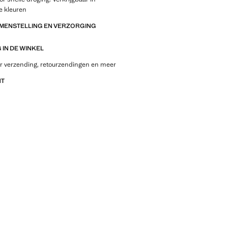
e kleuren
AMENSTELLING EN VERZORGING
IN DE WINKEL
r verzending, retourzendingen en meer
NT