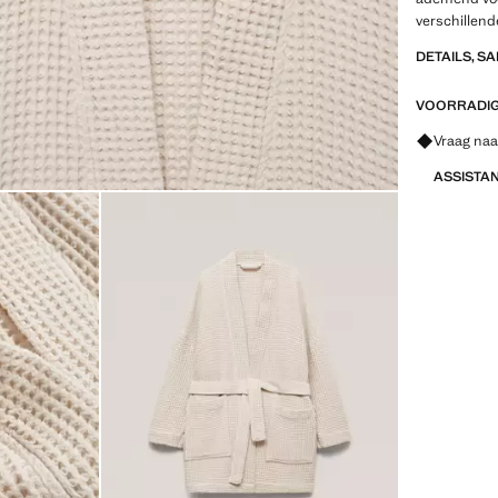
verschillend
DETAILS, S
VOORRADIG 
Vraag naa
ASSISTA