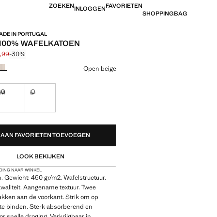
ZOEKEN
FAVORIETEN
INLOGGEN
SHOPPINGBAG
ADE IN PORTUGAL
100% WAFELKATOEN
1,99
-30%
jke prijs doorgehaald [€ 59,99 ]
 [€ 41,99 ]
ur
Open beige
M
L
!
Ik wil hem!
Ik wil hem!
EDEN!
AAN FAVORIETEN TOEVOEGEN
LOOK BEKIJKEN
DING NAAR WINKEL
 Gewicht: 450 gr/m2. Wafelstructuur.
waliteit. Aangename textuur. Twee
akken aan de voorkant. Strik om op
te binden. Sterk absorberend en
 snelle droging. Verkrijgbaar in