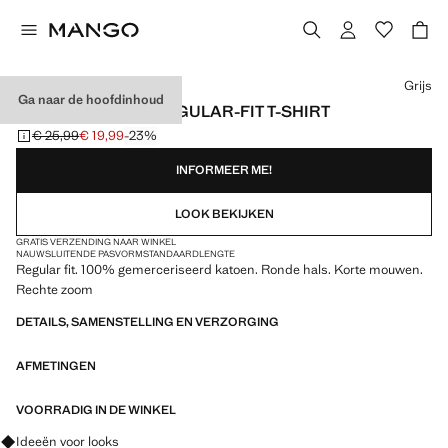
Kies een kleur
Grijs
Ga naar de hoofdinhoud
100% KATOENEN REGULAR-FIT T-SHIRT
€ 25,99
€ 19,99
-23%
Oorspronkelijke prijs doorgehaald [€ 25,99 ]
Huidige prijs [€ 19,99 ]
INFORMEER ME!
LOOK BEKIJKEN
GRATIS VERZENDING NAAR WINKEL
NAUWSLUITENDE PASVORM
STANDAARDLENGTE
Regular fit. 100% gemerceriseerd katoen. Ronde hals. Korte mouwen.
Rechte zoom
DETAILS, SAMENSTELLING EN VERZORGING
AFMETINGEN
VOORRADIG IN DE WINKEL
Vraag om outfitideeën, kledingstukken en trends
Ideeën voor looks