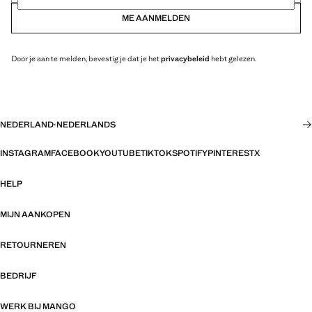
ME AANMELDEN
Door je aan te melden, bevestig je dat je het
privacybeleid
hebt gelezen.
NEDERLAND
·
NEDERLANDS
INSTAGRAM
FACEBOOK
YOUTUBE
TIKTOK
SPOTIFY
PINTEREST
X
HELP
MIJN AANKOPEN
RETOURNEREN
BEDRIJF
WERK BIJ MANGO