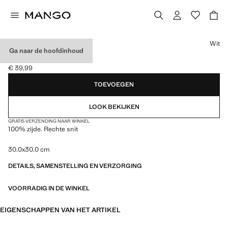
Kies een kleur
Wit
Ga naar de hoofdinhoud
100% ZIJDEN SJAAL
€ 39,99
Huidige prijs [€ 39,99 ]
TOEVOEGEN
LOOK BEKIJKEN
GRATIS VERZENDING NAAR WINKEL
100% zijde. Rechte snit
30.0x30.0 cm
DETAILS, SAMENSTELLING EN VERZORGING
VOORRADIG IN DE WINKEL
EIGENSCHAPPEN VAN HET ARTIKEL