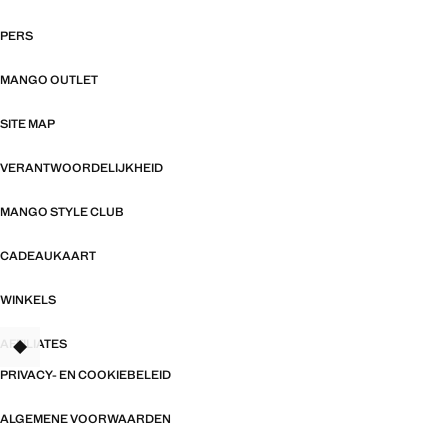
PERS
MANGO OUTLET
SITE MAP
VERANTWOORDELIJKHEID
MANGO STYLE CLUB
CADEAUKAART
WINKELS
AFFILIATES
TANT
PRIVACY- EN COOKIEBELEID
ALGEMENE VOORWAARDEN