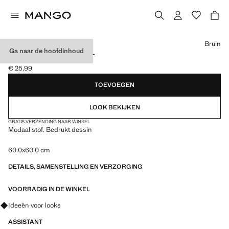
Kies een kleur
Bruin
Ga naar de hoofdinhoud
SJAALTJE MET PRINT
€ 25,99
Huidige prijs [€ 25,99 ]
TOEVOEGEN
LOOK BEKIJKEN
GRATIS VERZENDING NAAR WINKEL
Modaal stof. Bedrukt dessin
60.0x60.0 cm
DETAILS, SAMENSTELLING EN VERZORGING
VOORRADIG IN DE WINKEL
Vraag om outfitideeën, kledingstukken en trends
Ideeën voor looks
ASSISTANT