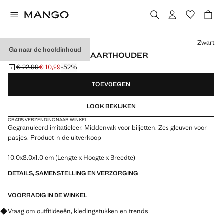
Kies een kleur
Zwart
Ga naar de hoofdinhoud
GEGRANULEERDE KAARTHOUDER
€ 22,99
€ 10,99
-52%
Oorspronkelijke prijs doorgehaald [€ 22,99 ]
Huidige prijs [€ 10,99 ]
TOEVOEGEN
LOOK BEKIJKEN
GRATIS VERZENDING NAAR WINKEL
Gegranuleerd imitatieleer. Middenvak voor biljetten. Zes gleuven voor
pasjes. Product in de uitverkoop
10.0x8.0x1.0 cm (Lengte x Hoogte x Breedte)
DETAILS, SAMENSTELLING EN VERZORGING
VOORRADIG IN DE WINKEL
Vraag om outfitideeën, kledingstukken en trends