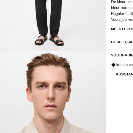
De kleur lich
kleur porsele
Regular fit.
Voorzijde m
geknoopte ma
MEER LEZE
Afgeronde 
DETAILS, S
Regular-fit:
heeft dezelf
maar zonder
VOORRADIG 
zodat de pas
Vraag om 
Ideeën vo
het lichaam
ASSISTA