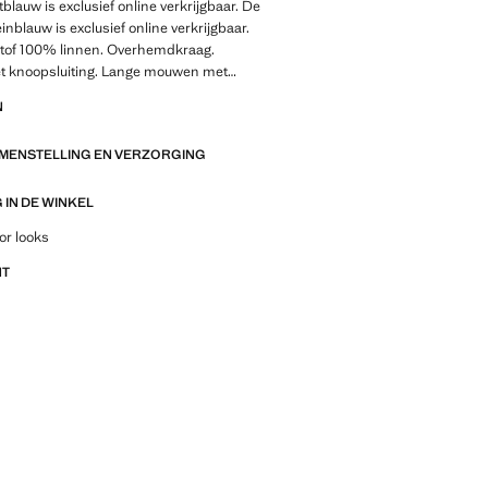
tblauw is exclusief online verkrijgbaar. De
inblauw is exclusief online verkrijgbaar.
 Stof 100% linnen. Overhemdkraag.
et knoopsluiting. Lange mouwen met
nchetten. Detail van achterplooien.
N
zoom
AMENSTELLING EN VERZORGING
 recht en comfortabel. Deze pasvorm
de afmetingen als het slim-fit model,
 de coupenaden aan de achterkant,
IN DE WINKEL
vorm beter aansluit op de contouren van
outfitideeën, kledingstukken en trends
or looks
NT