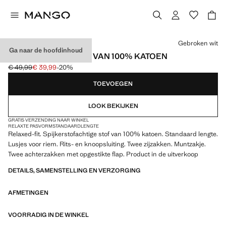
Kies een kleur
Gebroken wit
Ga naar de hoofdinhoud
RELAXED-FIT JEANS VAN 100% KATOEN
€ 49,99
€ 39,99
-20%
Oorspronkelijke prijs doorgehaald [€ 49,99 ]
Huidige prijs [€ 39,99 ]
TOEVOEGEN
LOOK BEKIJKEN
GRATIS VERZENDING NAAR WINKEL
RELAXTE PASVORM
STANDAARDLENGTE
Relaxed-fit. Spijkerstofachtige stof van 100% katoen. Standaard lengte.
Lusjes voor riem. Rits- en knoopsluiting. Twee zijzakken. Muntzakje.
Twee achterzakken met opgestikte flap. Product in de uitverkoop
DETAILS, SAMENSTELLING EN VERZORGING
AFMETINGEN
VOORRADIG IN DE WINKEL