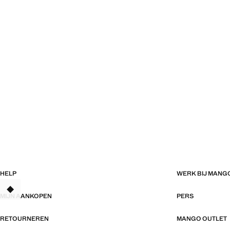
HELP
WERK BIJ MANG
TANT
MIJN AANKOPEN
PERS
RETOURNEREN
MANGO OUTLET