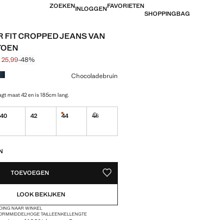
ZOEKEN
FAVORIETEN
INLOGGEN
SHOPPINGBAG
 FIT CROPPED JEANS VAN
TOEN
 25,99
-48%
jke prijs doorgehaald [€ 49,99 ]
 [€ 25,99 ]
ur
Chocoladebruin
gt maat 42 en is 185cm lang.
40
42
44
46
enheden!
Laatste eenheden!
Ik wil hem!
EDEN!
N
TOEVOEGEN
OPSLAAN ALS FAVORIET
LOOK BEKIJKEN
DING NAAR WINKEL
VORM
MIDDELHOGE TAILLE
ENKELLENGTE