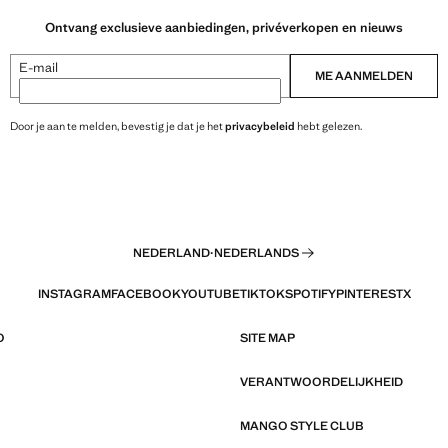
Ontvang exclusieve aanbiedingen, privéverkopen en nieuws
E-mail
ME AANMELDEN
Door je aan te melden, bevestig je dat je het
privacybeleid
hebt gelezen.
NEDERLAND
·
NEDERLANDS
INSTAGRAM
FACEBOOK
YOUTUBE
TIKTOK
SPOTIFY
PINTEREST
X
O
SITE MAP
VERANTWOORDELIJKHEID
MANGO STYLE CLUB