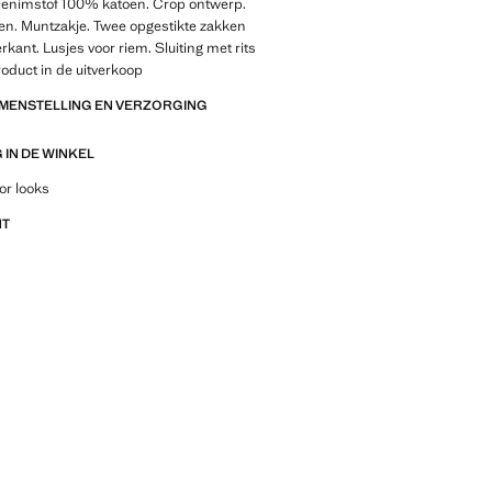
 Denimstof 100% katoen. Crop ontwerp.
en. Muntzakje. Twee opgestikte zakken
rkant. Lusjes voor riem. Sluiting met rits
oduct in de uitverkoop
AMENSTELLING EN VERZORGING
IN DE WINKEL
outfitideeën, kledingstukken en trends
or looks
NT