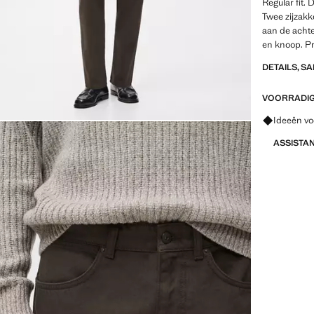
Regular fit.
Twee zijzakk
aan de achte
en knoop. Pr
DETAILS, S
VOORRADIG 
Vraag om 
Ideeën vo
ASSISTA