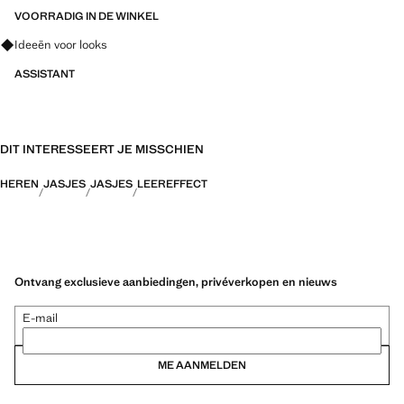
VOORRADIG IN DE WINKEL
Vraag om outfitideeën, kledingstukken en trends
Ideeën voor looks
ASSISTANT
DIT INTERESSEERT JE MISSCHIEN
HEREN
JASJES
JASJES
LEEREFFECT
Ontvang exclusieve aanbiedingen, privéverkopen en nieuws
E-mail
ME AANMELDEN