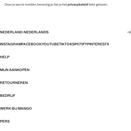
Door je aan te melden, bevestig je dat je het
privacybeleid
hebt gelezen.
NEDERLAND
·
NEDERLANDS
INSTAGRAM
FACEBOOK
YOUTUBE
TIKTOK
SPOTIFY
PINTEREST
X
HELP
MIJN AANKOPEN
RETOURNEREN
BEDRIJF
WERK BIJ MANGO
PERS