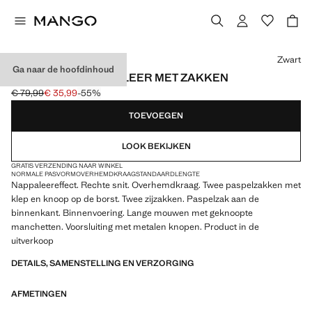
Kies een kleur
Zwart
Ga naar de hoofdinhoud
JASJE VAN IMITATIELEER MET ZAKKEN
€ 79,99
€ 35,99
-55%
Oorspronkelijke prijs doorgehaald [€ 79,99 ]
Huidige prijs [€ 35,99 ]
TOEVOEGEN
LOOK BEKIJKEN
GRATIS VERZENDING NAAR WINKEL
NORMALE PASVORM
OVERHEMDKRAAG
STANDAARDLENGTE
Nappaleereffect. Rechte snit. Overhemdkraag. Twee paspelzakken met
klep en knoop op de borst. Twee zijzakken. Paspelzak aan de
binnenkant. Binnenvoering. Lange mouwen met geknoopte
manchetten. Voorsluiting met metalen knopen. Product in de
uitverkoop
DETAILS, SAMENSTELLING EN VERZORGING
AFMETINGEN