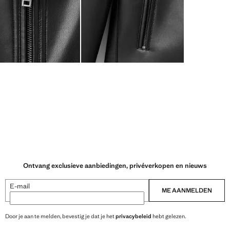
Ontvang exclusieve aanbiedingen, privéverkopen en nieuws
E-mail
ME AANMELDEN
Door je aan te melden, bevestig je dat je het
privacybeleid
hebt gelezen.