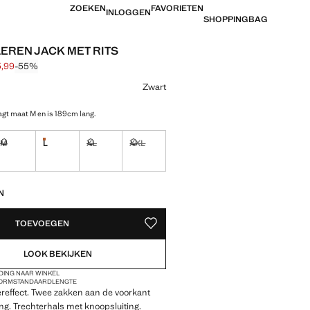
ZOEKEN
FAVORIETEN
INLOGGEN
SHOPPINGBAG
LEREN JACK MET RITS
5,99
-55%
jke prijs doorgehaald [€ 79,99 ]
 [€ 35,99 ]
ur
Zwart
gt maat M en is 189cm lang.
M
L
XL
XXL
Laatste eenheden!
!
Ik wil hem!
Ik wil hem!
Ik wil hem!
EDEN!
N
TOEVOEGEN
OPSLAAN ALS FAVORIET
LOOK BEKIJKEN
DING NAAR WINKEL
VORM
STANDAARDLENGTE
dereffect. Twee zakken aan de voorkant
ting. Trechterhals met knoopsluiting.