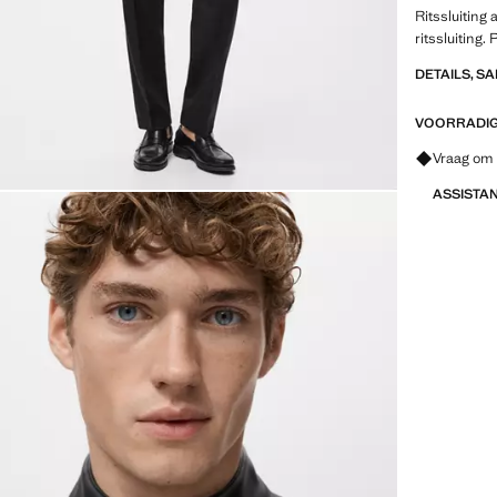
Ritssluiting
ritssluiting.
DETAILS, S
VOORRADIG 
Vraag om 
ASSISTA