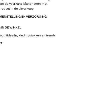
 aan de voorkant. Manchetten met
 Product in de uitverkoop
AMENSTELLING EN VERZORGING
IN DE WINKEL
outfitideeën, kledingstukken en trends
NT