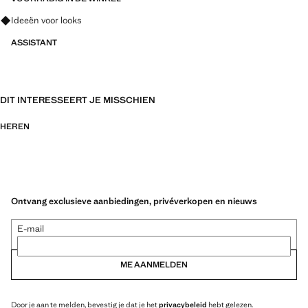
Vraag om outfitideeën, kledingstukken en trends
Ideeën voor looks
ASSISTANT
DIT INTERESSEERT JE MISSCHIEN
HEREN
Ontvang exclusieve aanbiedingen, privéverkopen en nieuws
E-mail
ME AANMELDEN
Door je aan te melden, bevestig je dat je het
privacybeleid
hebt gelezen.