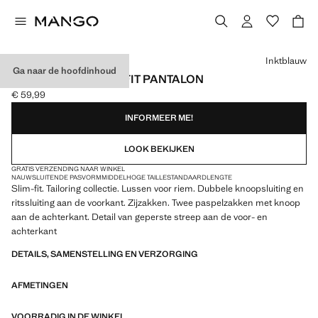
Kies een kleur
Inktblauw
Ga naar de hoofdinhoud
PARIS SUPER SLIM-FIT PANTALON
€ 59,99
Huidige prijs [€ 59,99 ]
INFORMEER ME!
LOOK BEKIJKEN
GRATIS VERZENDING NAAR WINKEL
NAUWSLUITENDE PASVORM
MIDDELHOGE TAILLE
STANDAARDLENGTE
Slim-fit. Tailoring collectie. Lussen voor riem. Dubbele knoopsluiting en
ritssluiting aan de voorkant. Zijzakken. Twee paspelzakken met knoop
aan de achterkant. Detail van geperste streep aan de voor- en
achterkant
DETAILS, SAMENSTELLING EN VERZORGING
AFMETINGEN
VOORRADIG IN DE WINKEL