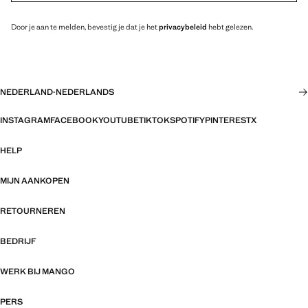
Door je aan te melden, bevestig je dat je het
privacybeleid
hebt gelezen.
NEDERLAND
·
NEDERLANDS
INSTAGRAM
FACEBOOK
YOUTUBE
TIKTOK
SPOTIFY
PINTEREST
X
HELP
MIJN AANKOPEN
RETOURNEREN
BEDRIJF
WERK BIJ MANGO
PERS