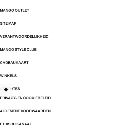
MANGO OUTLET
SITE MAP
VERANTWOORDELIJKHEID
MANGO STYLE CLUB
CADEAUKAART
WINKELS
AFFILIATES
TANT
PRIVACY- EN COOKIEBELEID
ALGEMENE VOORWAARDEN
ETHISCH KANAAL