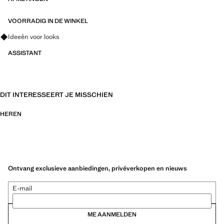
VOORRADIG IN DE WINKEL
Vraag om outfitideeën, kledingstukken en trends
Ideeën voor looks
ASSISTANT
DIT INTERESSEERT JE MISSCHIEN
HEREN
Ontvang exclusieve aanbiedingen, privéverkopen en nieuws
E-mail
ME AANMELDEN