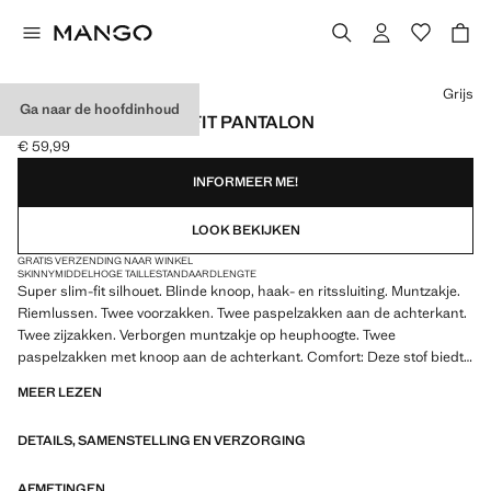
Kies een kleur
Grijs
Ga naar de hoofdinhoud
PARIS SUPER SLIM-FIT PANTALON
€ 59,99
Huidige prijs [€ 59,99 ]
INFORMEER ME!
LOOK BEKIJKEN
GRATIS VERZENDING NAAR WINKEL
SKINNY
MIDDELHOGE TAILLE
STANDAARDLENGTE
Super slim-fit silhouet. Blinde knoop, haak- en ritssluiting. Muntzakje.
Riemlussen. Twee voorzakken. Twee paspelzakken aan de achterkant.
Twee zijzakken. Verborgen muntzakje op heuphoogte. Twee
paspelzakken met knoop aan de achterkant. Comfort: Deze stof biedt
volledige bewegingsvrijheid en krijgt zijn originele vorm terug
MEER LEZEN
DETAILS, SAMENSTELLING EN VERZORGING
AFMETINGEN