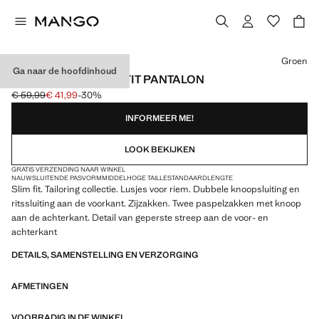
Kies een kleur
Groen
Ga naar de hoofdinhoud
PARIS SUPER SLIM-FIT PANTALON
€ 59,99
€ 41,99
-30%
Oorspronkelijke prijs doorgehaald [€ 59,99 ]
Huidige prijs [€ 41,99 ]
INFORMEER ME!
LOOK BEKIJKEN
GRATIS VERZENDING NAAR WINKEL
NAUWSLUITENDE PASVORM
MIDDELHOGE TAILLE
STANDAARDLENGTE
Slim fit. Tailoring collectie. Lusjes voor riem. Dubbele knoopsluiting en
ritssluiting aan de voorkant. Zijzakken. Twee paspelzakken met knoop
aan de achterkant. Detail van geperste streep aan de voor- en
achterkant
DETAILS, SAMENSTELLING EN VERZORGING
AFMETINGEN
VOORRADIG IN DE WINKEL