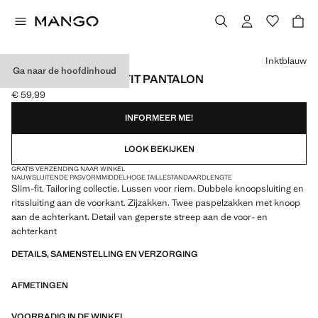
Kies een kleur
Inktblauw
Ga naar de hoofdinhoud
PARIS SUPER SLIM-FIT PANTALON
€ 59,99
Huidige prijs [€ 59,99 ]
INFORMEER ME!
LOOK BEKIJKEN
GRATIS VERZENDING NAAR WINKEL
NAUWSLUITENDE PASVORM
MIDDELHOGE TAILLE
STANDAARDLENGTE
Slim-fit. Tailoring collectie. Lussen voor riem. Dubbele knoopsluiting en
ritssluiting aan de voorkant. Zijzakken. Twee paspelzakken met knoop
aan de achterkant. Detail van geperste streep aan de voor- en
achterkant
DETAILS, SAMENSTELLING EN VERZORGING
AFMETINGEN
VOORRADIG IN DE WINKEL