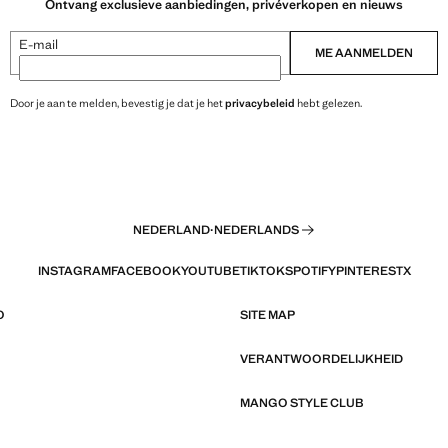
Ontvang exclusieve aanbiedingen, privéverkopen en nieuws
E-mail
ME AANMELDEN
Door je aan te melden, bevestig je dat je het
privacybeleid
hebt gelezen.
NEDERLAND
·
NEDERLANDS
INSTAGRAM
FACEBOOK
YOUTUBE
TIKTOK
SPOTIFY
PINTEREST
X
O
SITE MAP
VERANTWOORDELIJKHEID
MANGO STYLE CLUB