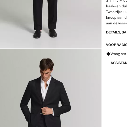
Slim fit. Mid
haak- en dub
Twee zijzak
knoop aan de
aan de voor-
DETAILS, S
VOORRADIG 
Vraag om 
ASSISTA