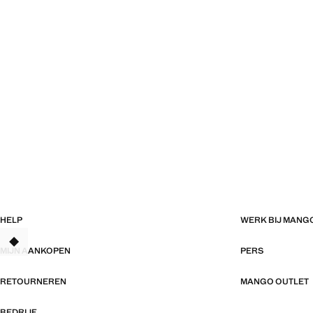
HELP
WERK BIJ MANG
TANT
MIJN AANKOPEN
PERS
RETOURNEREN
MANGO OUTLET
BEDRIJF