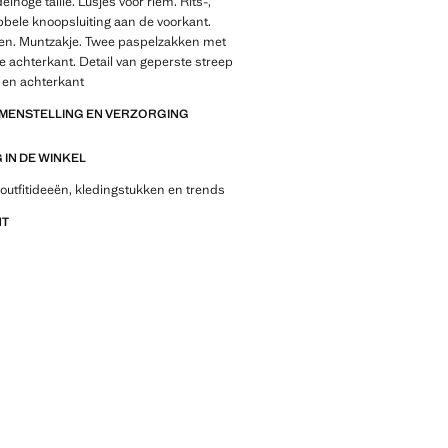
delhoge taille. Lusjes voor riem. Rits-,
bele knoopsluiting aan de voorkant.
ken. Muntzakje. Twee paspelzakken met
 achterkant. Detail van geperste streep
 en achterkant
AMENSTELLING EN VERZORGING
IN DE WINKEL
outfitideeën, kledingstukken en trends
NT