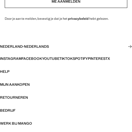
ME AANMELDEN
Door je aan te melden, bevestig je dat je het
privacybeleid
hebt gelezen.
NEDERLAND
·
NEDERLANDS
INSTAGRAM
FACEBOOK
YOUTUBE
TIKTOK
SPOTIFY
PINTEREST
X
HELP
MIJN AANKOPEN
RETOURNEREN
BEDRIJF
WERK BIJ MANGO