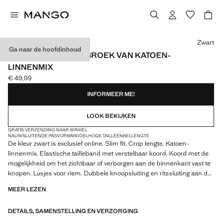
Kies een kleur
Zwart
Ga naar de hoofdinhoud
SLIM-FIT CROPPED BROEK VAN KATOEN-
LINNENMIX
€ 49,99
Huidige prijs [€ 49,99 ]
INFORMEER ME!
LOOK BEKIJKEN
GRATIS VERZENDING NAAR WINKEL
NAUWSLUITENDE PASVORM
MIDDELHOGE TAILLE
ENKELLENGTE
De kleur zwart is exclusief online. Slim fit. Crop lengte. Katoen-
linnenmix. Elastische tailleband met verstelbaar koord. Koord met de
mogelijkheid om het zichtbaar of verborgen aan de binnenkant vast te
knopen. Lusjes voor riem. Dubbele knoopsluiting en ritssluiting aan de
voorkant. Bandplooien aan de voorkant. Twee voorzakken. Twee
MEER LEZEN
paspelzakken met knoop aan de achterkant. Product in de uitverkoop
DETAILS, SAMENSTELLING EN VERZORGING