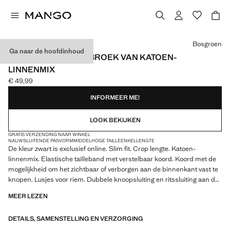
Kies een kleur
Bosgroen
Ga naar de hoofdinhoud
SLIM-FIT CROPPED BROEK VAN KATOEN-
LINNENMIX
€ 49,99
Huidige prijs [€ 49,99 ]
INFORMEER ME!
LOOK BEKIJKEN
GRATIS VERZENDING NAAR WINKEL
NAUWSLUITENDE PASVORM
MIDDELHOGE TAILLE
ENKELLENGTE
De kleur zwart is exclusief online. Slim fit. Crop lengte. Katoen-
linnenmix. Elastische tailleband met verstelbaar koord. Koord met de
mogelijkheid om het zichtbaar of verborgen aan de binnenkant vast te
knopen. Lusjes voor riem. Dubbele knoopsluiting en ritssluiting aan de
voorkant. Bandplooien aan de voorkant. Twee voorzakken. Twee
MEER LEZEN
paspelzakken met knoop aan de achterkant. Product in de uitverkoop
DETAILS, SAMENSTELLING EN VERZORGING