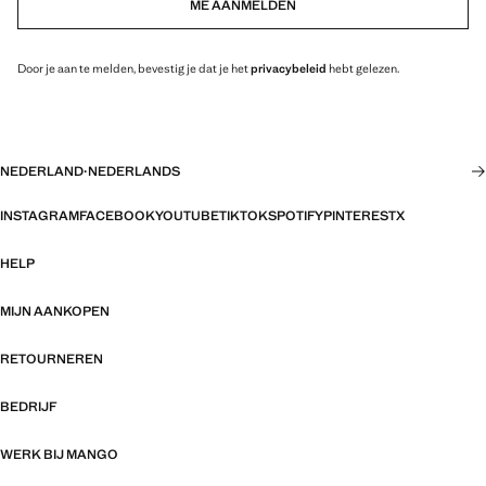
ME AANMELDEN
Door je aan te melden, bevestig je dat je het
privacybeleid
hebt gelezen.
NEDERLAND
·
NEDERLANDS
INSTAGRAM
FACEBOOK
YOUTUBE
TIKTOK
SPOTIFY
PINTEREST
X
HELP
MIJN AANKOPEN
RETOURNEREN
BEDRIJF
WERK BIJ MANGO