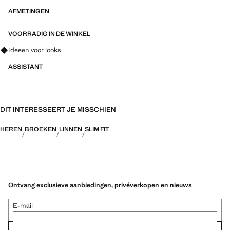
AFMETINGEN
VOORRADIG IN DE WINKEL
Vraag om outfitideeën, kledingstukken en trends
Ideeën voor looks
ASSISTANT
DIT INTERESSEERT JE MISSCHIEN
HEREN
BROEKEN
LINNEN
SLIM FIT
Ontvang exclusieve aanbiedingen, privéverkopen en nieuws
E-mail