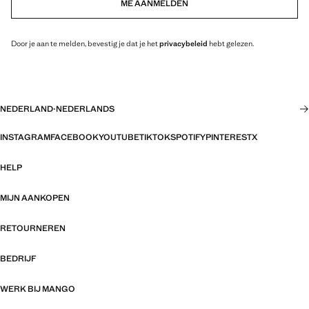
ME AANMELDEN
Door je aan te melden, bevestig je dat je het
privacybeleid
hebt gelezen.
NEDERLAND
·
NEDERLANDS
INSTAGRAM
FACEBOOK
YOUTUBE
TIKTOK
SPOTIFY
PINTEREST
X
HELP
MIJN AANKOPEN
RETOURNEREN
BEDRIJF
WERK BIJ MANGO