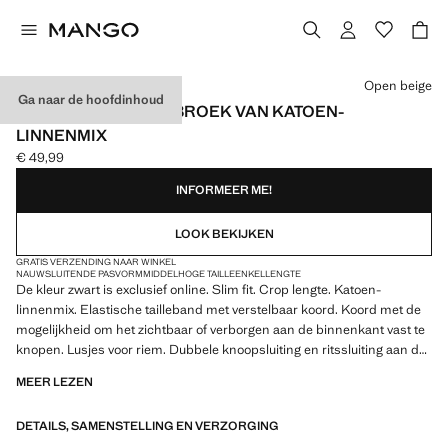
Kies een kleur
Open beige
Ga naar de hoofdinhoud
SLIM-FIT CROPPED BROEK VAN KATOEN-
LINNENMIX
€ 49,99
Huidige prijs [€ 49,99 ]
INFORMEER ME!
LOOK BEKIJKEN
GRATIS VERZENDING NAAR WINKEL
NAUWSLUITENDE PASVORM
MIDDELHOGE TAILLE
ENKELLENGTE
De kleur zwart is exclusief online. Slim fit. Crop lengte. Katoen-
linnenmix. Elastische tailleband met verstelbaar koord. Koord met de
mogelijkheid om het zichtbaar of verborgen aan de binnenkant vast te
knopen. Lusjes voor riem. Dubbele knoopsluiting en ritssluiting aan de
voorkant. Bandplooien aan de voorkant. Twee voorzakken. Twee
MEER LEZEN
paspelzakken met knoop aan de achterkant. Product in de uitverkoop
DETAILS, SAMENSTELLING EN VERZORGING